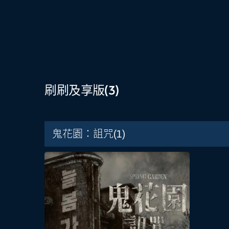
刷刷及享版
(3)
鬼花園：詛咒
(1)