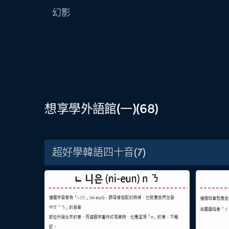
幻影
想享學外語館(一)
(68)
超好學韓語四十音
(7)