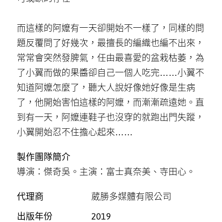
而這樣的阿嬤有一天卻開始不一樣了，同樣的問
題反覆問了好幾次，最擅長的編織也編不出來，
常常會突然發脾氣，任由最喜愛的盆栽枯萎，為
了小翼而做的果醬卻自己一個人吃完……小翼不
知道阿嬤怎麼了，聽大人說好像她好像是生病
了，他開始害怕這樣的阿嬤，而漸漸疏遠她。直
到有一天，阿嬤連鞋子也沒穿的就跑出門失蹤，
小翼開始忍不住擔心起來……
製作團隊簡介
導演：傑奇吳。主演：富士真奈美、寺田心。
代理商
葳勝多媒體有限公司
出版年份
2019