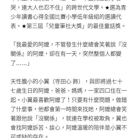
哭，連大人也忍不住」的跨世代文學。★選為青
少年讀書心得全國比賽小學低年級組的選讀代
表。★第三屆「兒童筆社大獎」的最佳童話獎。
「我最愛的阿嬤，不管發生什麼總會笑著說『沒
關係』的阿嬤，卻在有一天，突然整個人都變
了……」
天性膽小的小翼（寺田心 飾），與即將過七十
七歲生日的阿嬤、爸爸、媽媽，一家四口住在一
起。小翼最喜歡阿嬤了！只要有什麼問題，做錯
了什麼事，他都會第一時間來找她，阿嬤總會笑
著跟他說「沒關係」，就連在學校被欺負，翼也
會找阿嬤訴苦、談心，阿嬤溫暖的陪伴是小翼不
可或缺的存在。