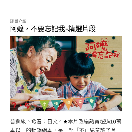
節目介紹
阿嬤，不要忘記我-精選片段
普遍級。發音：日文。★本片改編熱賣超過10萬
本以上的暢銷繪本，是一部「不止兒童讀了會