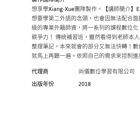
想享學Xiang-Xue團隊製作。【講師簡介
想要學第二外語的念頭，也會因無法配合面授
級的專業外籍師資，將一系列的課程數位化
競爭力！ 傳統補習班，雖然看得到老師本
整理筆記，本來就會的部分又無法快轉！數
就馬上再聽一遍。依照自己的需求來控制進
代理商
尚儀數位學習有限公司
出版年份
2018