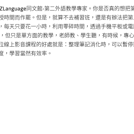
】EZLanguage同文館-第二外語教學專家。你是否真
時間而作罷。但是，就算不去補習班，還是有辦法把第二外語
，每天只要花一小時，利用零碎時間，透過手機平板或電
人，但只是單方面的教學，老師教、學生聽，有時候，專
位線上影音課程的好處就是：整理筆記消化時，可以暫停
度，學習當然有效率。