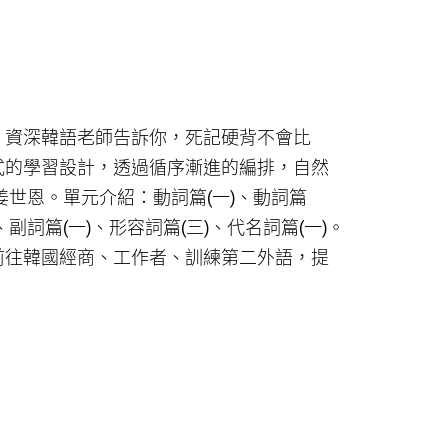
！資深韓語老師告訴你，死記硬背不會比
式的學習設計，透過循序漸進的編排，自然
姜世恩。單元介紹：動詞篇(一)、動詞篇
)、副詞篇(一)、形容詞篇(三)、代名詞篇(一)。
前往韓國經商、工作者、訓練第二外語，提