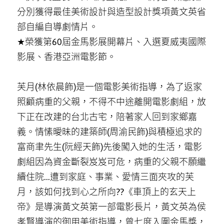
分別獲得最佳美術設計與造型設計獎項黃文英省
部自編自導劇情片。
★榮獲第60屆金馬影展開幕片、入選夏威夷國際
影展、香港亞洲電影節。
芙月(林依晨飾)是一個電影美術指導，為了返家
照顧病重的父親，不得不中途離開電影劇組，放
下正在改建的台北古宅，陪著家人回到家鄉嘉
義。情愫曖昧的建築師(周渝民飾)與積極追求的
富商聿先生(阮經天飾)先後闖入她的生活，電影
劇組因為資金斷裂岌岌可危，病重的父親不願繼
續住院...遭到家庭、事業、愛情三面夾攻的芙
月，該如何找到心之所向??《車頂上的玄天上
帝》是導演黃文英第一部電影長片，黃文英為侯
孝賢導演的御用美術指導，曾七度入圍金馬獎，