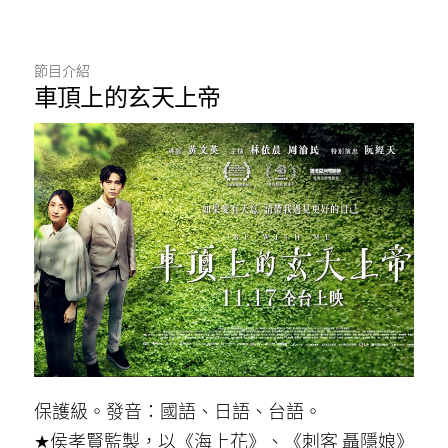
節目介紹
車頂上的玄天上帝
保護級。發音：國語、日語、台語。
★侯孝賢監製，以《海上花》、《刺客 聶隱娘》