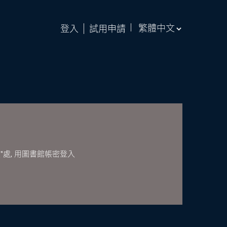
登入
試用申請
"處, 用圖書館帳密登入