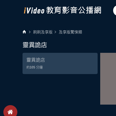
刷刷及享版
及享版驚悚類
靈異詭店
靈異詭店
約105 分鐘