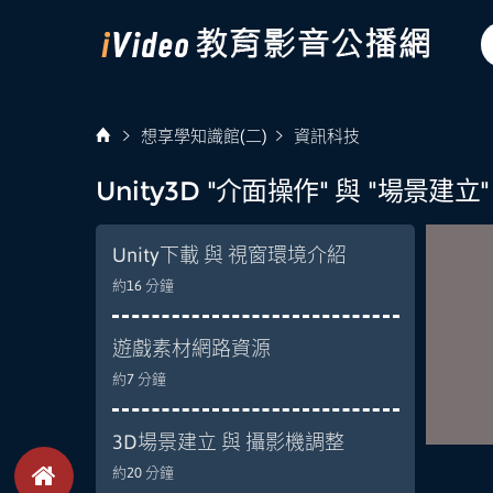
想享學知識館(二)
資訊科技
Unity3D "介面操作" 與 "場景建立"
Unity下載 與 視窗環境介紹
約16 分鐘
遊戲素材網路資源
約7 分鐘
3D場景建立 與 攝影機調整
約20 分鐘