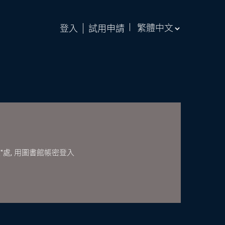
登入
試用申請
"處, 用圖書館帳密登入