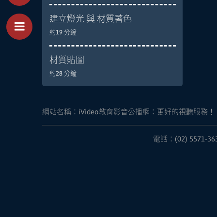
建立燈光 與 材質著色
約19 分鐘
Toggle Menu
材質貼圖
約28 分鐘
網站名稱：
iVideo教育影音公播網：更好的視聽服務！
電話：(02) 5571-36