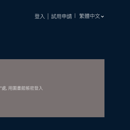
登入
試用申請
"處, 用圖書館帳密登入