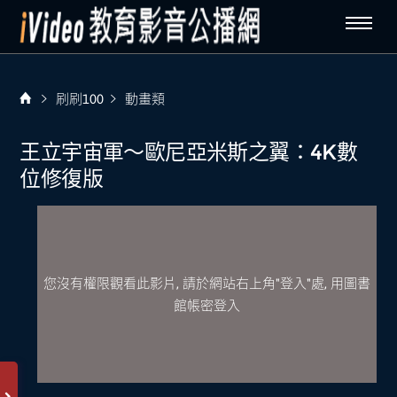
刷刷100
動畫類
王立宇宙軍～歐尼亞米斯之翼：4K數
位修復版
您沒有權限觀看此影片, 請於網站右上角"登入"處, 用圖書
館帳密登入