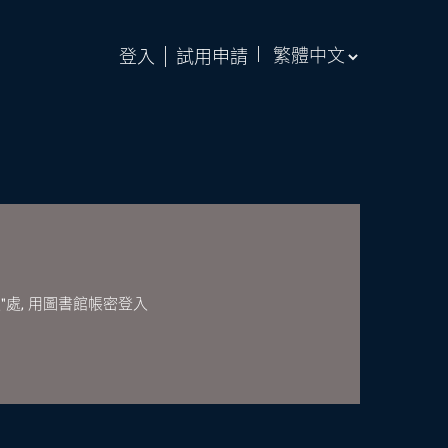
登入
試用申請
"處, 用圖書館帳密登入