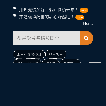
用知識造英雄，迎向斜槓未來！
new
來體驗禪繞畫的靜心舒壓吧！
new
More..
永生花花藝設計
登入火星
聲音內容宅錄
越南語
咖啡拉花
韓語
動物溝通
adobe
熱門瀏覽影音