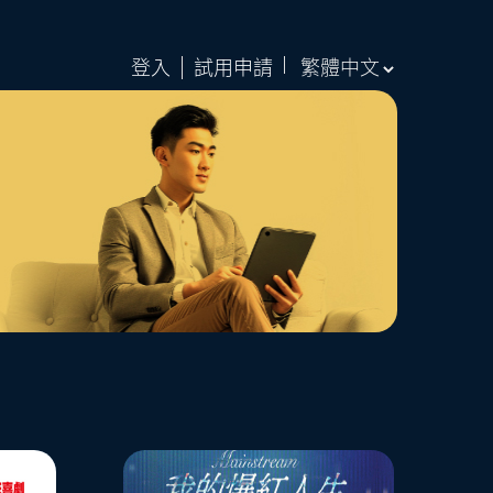
登入
試用申請