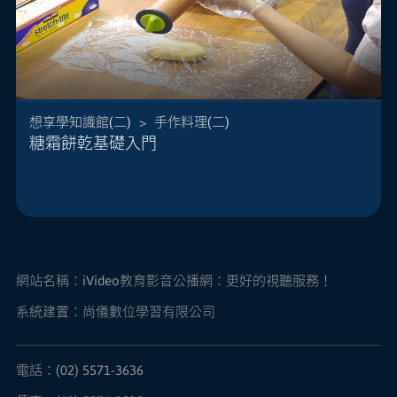
想享學知識館(二)
>
手作料理(二)
糖霜餅乾基礎入門
許多朋友說跟著網路書本學，卻做不出心中想要的
效果，所以Kelly的第一堂餅乾課從最源頭談起，因
為有好的糖霜、對的濃度，才能做出漂亮的餅乾，
進而再帶入最簡單實用的技巧，完成我們的第一堂
糖霜餅乾課。
網站名稱：
iVideo教育影音公播網：更好的視聽服務！
系統建置：尚儀數位學習有限公司
電話：(02) 5571-3636