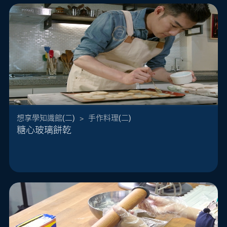
想享學知識館(二)
>
手作料理(二)
糖心玻璃餅乾
還記得小時候鐵罐中裝著五彩繽紛的玻璃糖嗎？不
同顏色的玻璃糖有著不同的滋味，令人期待又甜
蜜！ 甜點王子這次要讓餅乾與玻璃糖碰撞出甜蜜的
火花，香酥餅乾嵌入甜甜的糖果，彩色玻璃糖亮晶
晶，擁有多層次口感，好吃、好看又簡單做的「糖...