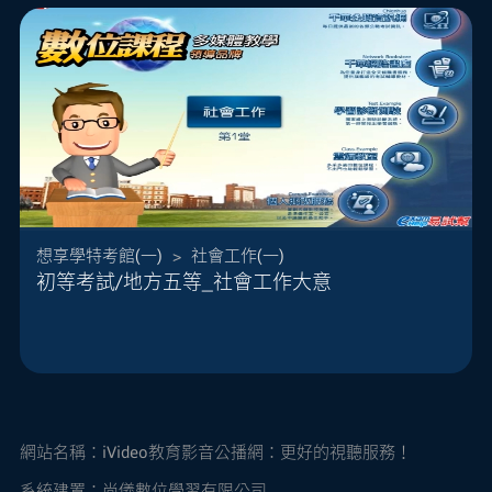
想享學特考館(一)
>
社會工作(一)
本課程由老師精選必考焦點，精準點出考試趨勢與
初等考試/地方五等_社會工作大意
命題方向，主題式概念講解，讓您迅速掌握考試趨
勢，是考前複習、加強印象的好幫手！
內容主題包括：
緒論
社會工作的定義
實施方法的分立整合
社會工作專業助人情境要...
網站名稱：
iVideo教育影音公播網：更好的視聽服務！
系統建置：尚儀數位學習有限公司