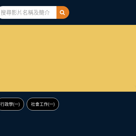
行政學(一)
社會工作(一)