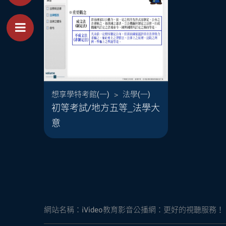
Toggle Menu
想享學特考館(一)
>
法學(一)
法學大意是公職考試、國民
初等考試/地方五等_法學大
營考試的重要考科，但其內
容廣泛不易準備，本課程內
意
容採焦點主題方式錄製，清
楚講述考試重點，簡單扼
要，幫助考生迅速掌握考試
趨勢，更是考前複習、加強
印象的好幫手！
適用於初考／地方特考五等
考試，一般...
網站名稱：
iVideo教育影音公播網：更好的視聽服務！