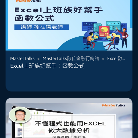
MasterTalks
>
MasterTalks數位金融行銷館
>
Excel數據分析
本課程運用多年線上教學經驗分享最實用的Excel技
Excel上班族好幫手：函數公式
巧，不再傻傻重複一樣的動作，讓Excel一秒幫你搞
定！
讓你贏在硬實力，善用工具讓你的報告、工作早早
交差、節省力氣、降低錯誤率，這門課將教你如何
更輕鬆、有效率地應用於學習及...