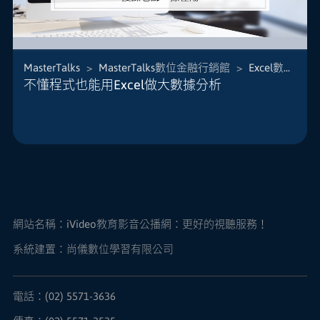
MasterTalks
>
MasterTalks數位金融行銷館
>
Excel數據分析
在台灣，每一個人打開電腦，幾乎都有Office軟
不懂程式也能用Excel做大數據分析
體，其中；Excel軟體一直都是辦公室使用率最高的
統計軟體：無論是財務報表、銷售分析、利潤分
析、客戶分析、產品進貨銷貨分析、庫存分析、人
事出缺勤分析、薪資統計、應收帳款分析、專案排
程...
網站名稱：
iVideo教育影音公播網：更好的視聽服務！
系統建置：尚儀數位學習有限公司
電話：(02) 5571-3636